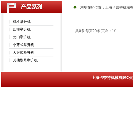
您现在的位置：
上海卡奈特机械
双柱举升机
四柱举升机
共0条 每页20条 页次：1/1
龙门举升机
小剪式举升机
大剪式举升机
其他型号举升机
上海卡奈特机械有限
网站首页
关于我们
产品展示
新闻中心
联系方式
|
|
|
|
|
|